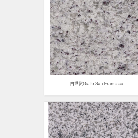
白世贸Giallo San Francisco