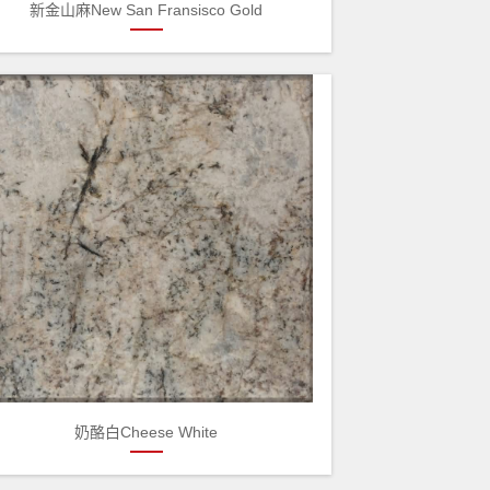
新金山麻New San Fransisco Gold
奶酪白Cheese White